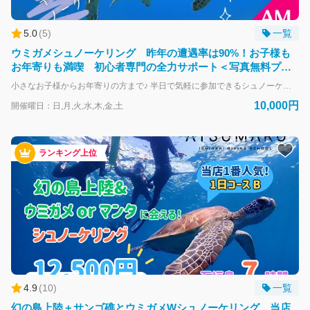
5.0
(
5
)
一覧
ウミガメと泳いで記念写真
ウミガメシュノーケリング 昨年の遭遇率は90%！お子様も
お年寄りも満喫 初心者専門の全力サポート＜写真無料プレ
ウミガメと遭遇して、一緒に泳げることも！しかも1匹だけじゃな
ゼント＞
く、一度に何匹もウミガメを見かける秘密のスポットにご案内。
小さなお子様からお年寄りの方まで♪ 半日で気軽に参加できるシュノーケリングプラン♪ 石垣島といえばウミガメに高確率で遭遇できるポイントが多いことで有名です。 半日だけでも大物のウミガメを狙ってシュノーケリングで石垣島の海を満喫できます。 経験豊富な船長が当日の海況や遭遇率を考慮してご案内しておりますので、遭遇率は石垣島トップレベル！昨年の遭遇率は90％！ 小さなお子様やご年配の方など1日コースは体力的に心配という方にも楽しんでいただける半日シュノーケリングプランになります。 ★ このコースのオススメ内容 ★ ・観光もしたいしキレイな海にも入りたい！ ・大物生物のウミガメに高確率で会いたい！ ・シュノーケリングポイントはニモや熱帯魚等カラフルな魚がいっぱい！ ・小さなお子様やご年配の方でも一緒に楽しめます！ ・スタッフが思い出の写真を撮影します。もちろん無料プレゼント！ ・体験シュノーケリングで使用する器材は全て無料レンタル！
思ったよりも間近で見れチャンスがたくさんあるので、記念の写
10,000円
開催曜日：日,月,火,水,木,金,土
真を撮って良い思い出にしましょう。
ランキング上位
4.9
(
10
)
一覧
幻の島上陸＋サンゴ礁とウミガメWシュノーケリング 当店