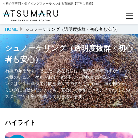
＜初心者専門＞ダイビングスクールあつまる石垣島【丁寧に指導】
HOME
シュノーケリング（透明度抜群・初心者も安心）
予約確認
シュノーケリング（透明度抜群・初心
カテゴリー
者も安心）
体験ダイビング（初体験におすすめ）
石垣の海を身近に感じたいあなたには、無料の器材貸出が付いた
人気のシュノーケルがおすすめ♪手ぶらで参加できるシュノーケリ
シュノーケリング（透明度抜群・初心者も安心）
ングは、半日単位で時間を選んでの参加も大歓迎。海が怖かった
り泳ぎに自信のない方でも、安心して参加できるようあつまるの
ファンダイビング（リピーターが大満足＞）
スタッフが丁寧に指導して付き添います。
特集
ハイライト
幻の島で遊ぶ（秘密の絶景ポイント）
ウミガメと一緒に泳ぐ（高確率で遭遇）