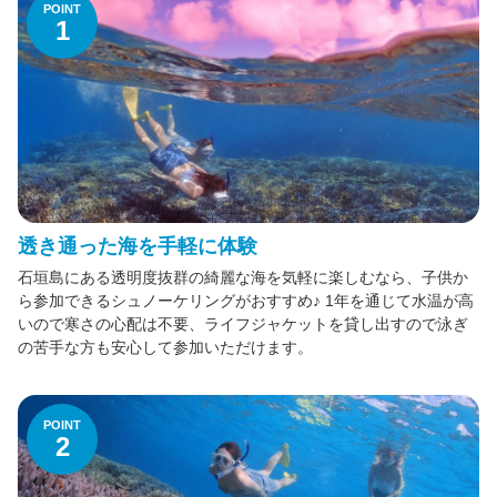
POINT
1
子供と楽しむファミリー向けプラン
半日お手軽コース【午前発・午後発】
たっぷり1日満喫コース（高い満足度）
ライセンス取得（リゾートスタイルの楽しみ方）
透き通った海を手軽に体験
石垣島にある透明度抜群の綺麗な海を気軽に楽しむなら、子供か
人気ランキング
ら参加できるシュノーケリングがおすすめ♪ 1年を通じて水温が高
いので寒さの心配は不要、ライフジャケットを貸し出すので泳ぎ
の苦手な方も安心して参加いただけます。
ご案内
公式HP
POINT
2