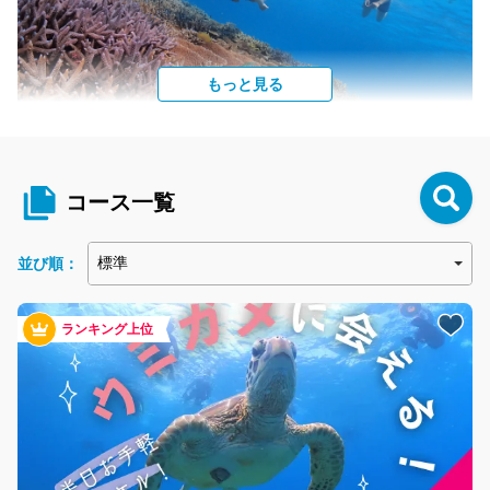
もっと見る
サンゴ・お魚天国を楽しむ
海面から少し海に潜れば、石垣ならではのカラフルなサンゴがあ
コース一覧
なたをお迎え。その日の天候によって石垣島周辺の最適なポイン
トへお連れしますので、サンゴとお魚がたくさん見れる最高の海
をご案内します。
並び順：
ランキング上位
POINT
3