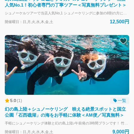
人気No.1！初心者専門の丁寧ツアー＜写真無料プレゼント＞
シュノーケルツアーで当店人気No,1 シュノーケリングに参加の8割の方にお申し込み頂いております♪ 竹富島と小浜島の中間に位置する、海の上にポツンと浮かぶ砂浜だけの無人島「幻の島」への上陸と、ニモや様々な色のトロピカルなお魚たちがいる日本一のサンゴ礁、石西礁湖のポイントとマンタやウミガメに会えるポイントでシュノーケリングができる1日で石垣島の海の全てを満喫できる贅沢コースになっております。 様々な水中景色と生き物を見て、それぞれのロケーションを満喫できるので老若男女問わず参加できるプランになっています！ ★ このコースのオススメ内容 ★ ・超人気の絶景スポット！幻の島へ上陸できます！ ・小さなお子様や年配の方でも一緒に楽しめます！ ・シュノーケリングポイントはニモや熱帯魚等カラフルな魚がいっぱい！ ・海のポイントは国立公園にも指定されている日本国内最大のサンゴ礁「石西礁湖」です！ ・マンタやウミガメとの遭遇率は90％！ ・スタッフが思い出の写真を撮影します。もちろん無料プレゼント！ ・体験シュノーケリングで使用する器材は全て無料レンタル！
12,500円
開催曜日：日,月,火,水,木,金,土
5.0
(
1
)
一覧
幻の島上陸＋シュノーケリング 映える絶景スポットと国立
公園「石西礁湖」の海をお手軽に体験＜AM便／写真無料＞
手軽にシュノーケリング体験と幻の島上陸♪午前発の3時間プランです！ 竹富島と小浜島の中間に位置する、海の上にポツンと浮かぶ砂浜だけの無人島「幻の島」への上陸と、ニモや様々な色のトロピカルフィッシュ達と日本一のサンゴ礁「石西礁湖」でシュノーケリングをお楽しみいただけます。 テレビやSNSで見ていた景色が目の前に広がった瞬間は誰もが興奮します！ 所要時間は8時～12時頃の午前半日なので、あまりお時間がない方にもオススメ！ 少し海に入りたいという方に人気の手軽に参加できるプランです。
9,000円
開催曜日：日,月,火,水,木,金,土