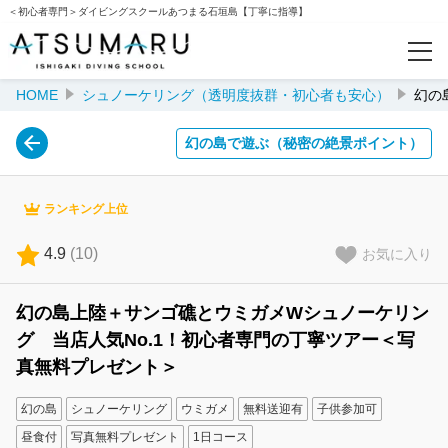
＜初心者専門＞ダイビングスクールあつまる石垣島【丁寧に指導】
HOME
シュノーケリング（透明度抜群・初心者も安心）
幻の
予約確認
幻の島で遊ぶ（秘密の絶景ポイント）
カテゴリー
体験ダイビング（初体験におすすめ）
ランキング上位
シュノーケリング（透明度抜群・初心者も安心）
4.9
(
10
)
お気に入り
ファンダイビング（リピーターが大満足＞）
幻の島上陸＋サンゴ礁とウミガメWシュノーケリン
グ 当店人気No.1！初心者専門の丁寧ツアー＜写
特集
真無料プレゼント＞
幻の島で遊ぶ（秘密の絶景ポイント）
幻の島
シュノーケリング
ウミガメ
無料送迎有
子供参加可
昼食付
写真無料プレゼント
1日コース
ウミガメと一緒に泳ぐ（高確率で遭遇）