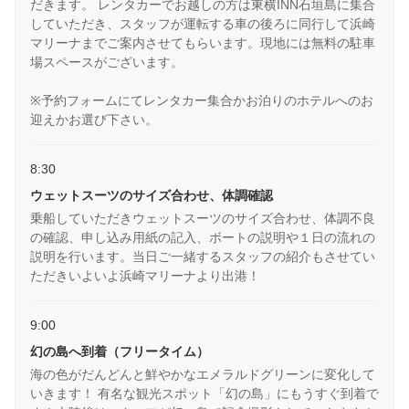
だきます。 レンタカーでお越しの方は東横INN石垣島に集合
していただき、スタッフが運転する車の後ろに同行して浜崎
マリーナまでご案内させてもらいます。現地には無料の駐車
場スペースがございます。
※予約フォームにてレンタカー集合かお泊りのホテルへのお
迎えかお選び下さい。
8:30
ウェットスーツのサイズ合わせ、体調確認
乗船していただきウェットスーツのサイズ合わせ、体調不良
の確認、申し込み用紙の記入、ボートの説明や１日の流れの
説明を行います。当日ご一緒するスタッフの紹介もさせてい
ただきいよいよ浜崎マリーナより出港！
9:00
幻の島へ到着（フリータイム）
海の色がだんどんと鮮やかなエメラルドグリーンに変化して
いきます！ 有名な観光スポット「幻の島」にもうすぐ到着で