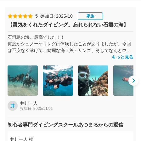
5
参加日: 2025-10
家族
【勇気をくれたダイビング。忘れられない石垣の海】
石垣島の海、最高でした！！
何度かシュノーケリングは体験したことがありましたが、今回
は不安なく泳げて、綺麗な海・魚・サンゴ、そしてなんとウミ
ガメと一緒に泳ぐことができて感動。
もっと見る
本当に夢みたいな時間でした！
お昼に食べた八重山そばも最高に美味しくて、もう石垣グルメ
も大満喫。
午後からは、今まで何度チャレンジしても潜れなかった“ダイビ
ング”に挑戦！
井川一人
井
投稿日: 2025/11/01
最初はやっぱり怖くて潜れなかったけど、インストラクターの
モモさんが
「大丈夫！絶対に潜らせてみせる！」って力強く言ってくれ
初心者専門ダイビングスクールあつまるからの返信
て、何度も優しくサポートしてくれました。
そのおかげでついに成功！
井川一人 様