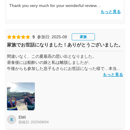
Thank you very much for your wonderful review.
We truly appreciate you joining the tour with Diving School
もっと見る
ATSUMARU.
We’re so glad to hear that you were able to see sea turtles
and manta rays!
5
参加日: 2025-08
家族
All of our staff are delighted that you had such an enjoyable
家族でお世話になりました！ありがとうございました。
time with us.
間違いなく、この夏最高の思い出となりました。
Please be sure to visit us again when you come back to
昼食後には船酔いの娘と私は離脱しましたが、
Ishigaki Island.
午後からも参加した息子もさらにお世話になった様で…本当に
すみません。
もっと見る
Diving School ATSUMARU
でも、息子にとってマンタやウミガメとの出会いは最高の思い
出に。
全く初心者の私たちでも楽しめるよう、丁寧に案内してくださ
り、感謝です。
EMI
E
投稿日: 2025/08/04