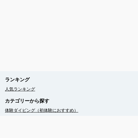
ランキング
人気ランキング
カテゴリーから探す
体験ダイビング（初体験におすすめ）
シュノーケリング（透明度抜群・初心者も安心）
予約する
ファンダイビング（リピーターが大満足＞）