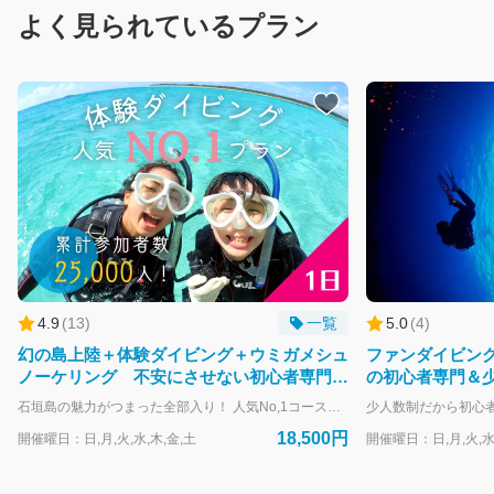
よく見られているプラン
4.9
(
13
)
一覧
5.0
(
4
)
幻の島上陸＋体験ダイビング＋ウミガメシュ
ファンダイビン
ノーケリング 不安にさせない初心者専門ツ
の初心者専門＆
アー＜写真無料プレゼント＞
ビングオプショ
石垣島の魅力がつまった全部入り！ 人気No,1コース！ 竹富島と小浜島の中間に位置する有名な観光スポット「幻の島」への上陸と、国立公園に認定されている「石西礁湖」のポイントで体験ダイビングが行えます。 午後からはウミガメを狙って1日で石垣島の素敵な海をご案内していくコースです！ 石垣島の海を1日中感じたい方や、様々な海遊びに挑戦したい方、限られた1日で遊び尽くしたい方、大切な方との最高の時間を長く共有したい方に1番人気のある欲張り贅沢な1日コースになります！ ★ このコースのオススメ内容 ★ ・超人気の絶景スポット！幻の島へ上陸できます。 ・泳げなくても気軽に楽しめる。 ・海のポイントは国立公園にも指定されている日本国内最大のサンゴ礁「石西礁湖」です。 ・一日で体験ダイビングとシュノーケリングを体験できる。 ・複数のポイントを利用するので違った雰囲気のある海を満喫することができる。 ・海況やご予約状況により、1日コースならではの離島遠征で特別なポイントも！
＞
18,500円
開催曜日：日,月,火,水,木,金,土
開催曜日：日,月,火,水