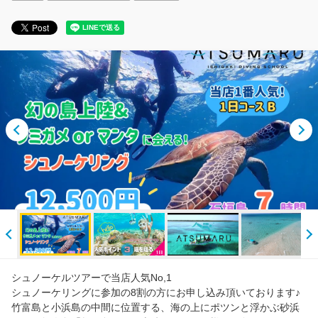
子供と楽しむファミリー向けプラン
半日お手軽コース【午前発・午後発】
たっぷり1日満喫コース（高い満足度）
ライセンス取得（リゾートスタイルの楽しみ方）
人気ランキング
閲覧履歴
ご案内
シュノーケルツアーで当店人気No,1
シュノーケリングに参加の8割の方にお申し込み頂いております♪
公式HP
竹富島と小浜島の中間に位置する、海の上にポツンと浮かぶ砂浜