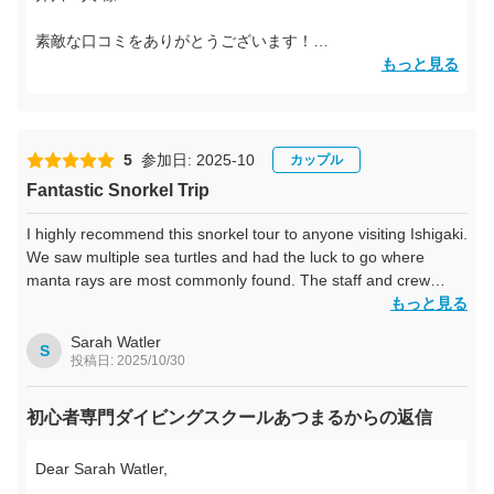
海の中に潜れた瞬間の感動は、一生忘れられません。
素敵な口コミをありがとうございます！
カクレクマノミ（ニモ）や綺麗な魚たち、真っ白な砂…どこを
この度はダイビングスクールあつまるのツアーにご参加いた
もっと見る
見ても感動の連続！
だき、誠にありがとうございました。
最後はウェットスーツを脱いでそのまま海へダイブ！笑
本当に楽しくて、今こうして口コミを書いている時も思い出し
石垣島の海を思いきり楽しんでいただけたようで、スタッフ
てニヤけてます。
一同とても嬉しく拝見しました。
5
参加日: 2025-10
カップル
ウミガメとの出会いやダイビング成功の瞬間など、たくさん
Fantastic Snorkel Trip
かずや兄ちゃんやモモさんをはじめ、スタッフのみなさんの明
の感動が伝わってきます。
るさと優しさに感謝です。
I highly recommend this snorkel tour to anyone visiting Ishigaki.
次は子どもたちも一緒に、家族全員で潜りたいと思います！
ももやかずやをはじめ、スタッフ一同もお客様とご一緒でき
We saw multiple sea turtles and had the luck to go where
最高の思い出と貴重な体験をありがとうございました！！
たことを本当に嬉しく思っております。
manta rays are most commonly found. The staff and crew
were all very respectful and took fabulous photos of us while
もっと見る
次回はぜひお子さまたちとも一緒に、また石垣の海を楽しみ
on our tour. We had an amazing time and would definitely
にいらしてくださいね。
Sarah Watler
come back.
S
投稿日: 2025/10/30
またお会いできる日を心よりお待ちしております！
ダイビングスクールあつまる
初心者専門ダイビングスクールあつまるからの返信
Dear Sarah Watler,