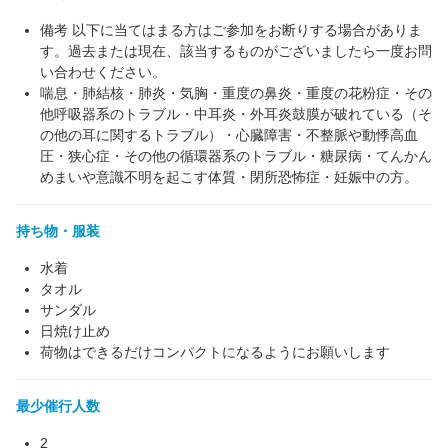
備考 以下に当てはまる方はご参加をお断りする場合がありま
す。過去または現在、該当するものがございましたら一度お問
い合わせください。
喘息・肺結核・肺炎・気胸・重度の鼻炎・重度の花粉症・その
他呼吸器系のトラブル・中耳炎・外耳炎鼓膜が破れている（そ
の他の耳に関するトラブル）・心臓障害・不整脈や動悸高血
圧・狭心症・その他の循環器系のトラブル・糖尿病・てんかん
めまいや意識不明を起こす体質・閉所恐怖症・妊娠中の方。
持ち物・服装
水着
タオル
サンダル
日焼け止め
荷物はできるだけコンパクトになるようにお願いします
最少催行人数
2