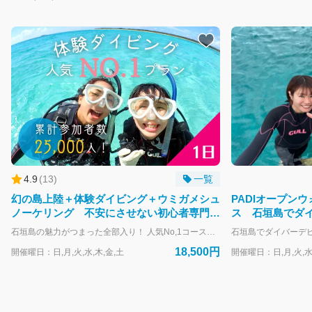
4.9
(
13
)
一覧
幻の島上陸＋体験ダイビング＋ウミガメシュ
PADIオープン
ノーケリング 不安にさせない初心者専門ツ
ス 石垣島でダ
アー＜写真無料プレゼント＞
＋2日｜5ダイブ
石垣島の魅力がつまった全部入り！ 人気No,1コース！ 竹富島と小浜島の中間に位置する有名な観光スポット「幻の島」への上陸と、国立公園に認定されている「石西礁湖」のポイントで体験ダイビングが行えます。 午後からはウミガメを狙って1日で石垣島の素敵な海をご案内していくコースです！ 石垣島の海を1日中感じたい方や、様々な海遊びに挑戦したい方、限られた1日で遊び尽くしたい方、大切な方との最高の時間を長く共有したい方に1番人気のある欲張り贅沢な1日コースになります！ ★ このコースのオススメ内容 ★ ・超人気の絶景スポット！幻の島へ上陸できます。 ・泳げなくても気軽に楽しめる。 ・海のポイントは国立公園にも指定されている日本国内最大のサンゴ礁「石西礁湖」です。 ・一日で体験ダイビングとシュノーケリングを体験できる。 ・複数のポイントを利用するので違った雰囲気のある海を満喫することができる。 ・海況やご予約状況により、1日コースならではの離島遠征で特別なポイントも！
18,500円
開催曜日：日,月,火,水,木,金,土
開催曜日：日,月,火,水