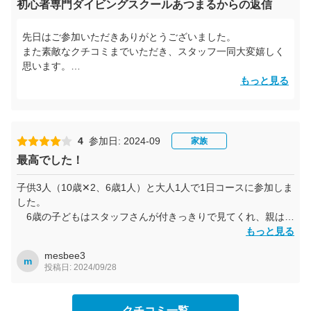
初心者専門ダイビングスクールあつまるからの返信
先日はご参加いただきありがとうございました。
また素敵なクチコミまでいただき、スタッフ一同大変嬉しく
思います。
もっと見る
また石垣島にお越しの際は皆様でご参加くださいませ。
心よりお待ちしております。
4
参加日: 2024-09
家族
最高でした！
子供3人（10歳✕2、6歳1人）と大人1人で1日コースに参加しま
した。
6歳の子どもはスタッフさんが付きっきりで見てくれ、親は好
きなように泳がせて頂きました。対応も優しく、安心して預け
もっと見る
ることが出来、子供たちも大満足です。
mesbee3
m
投稿日: 2024/09/28
クチコミ一覧