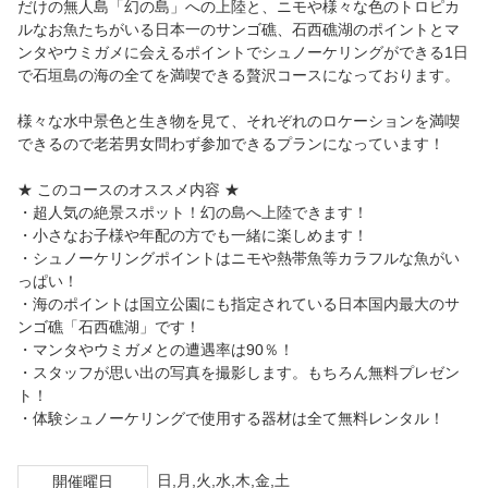
だけの無人島「幻の島」への上陸と、ニモや様々な色のトロピカ
ルなお魚たちがいる日本一のサンゴ礁、石西礁湖のポイントとマ
ンタやウミガメに会えるポイントでシュノーケリングができる1日
で石垣島の海の全てを満喫できる贅沢コースになっております。
様々な水中景色と生き物を見て、それぞれのロケーションを満喫
できるので老若男女問わず参加できるプランになっています！
★ このコースのオススメ内容 ★
・超人気の絶景スポット！幻の島へ上陸できます！
・小さなお子様や年配の方でも一緒に楽しめます！
・シュノーケリングポイントはニモや熱帯魚等カラフルな魚がい
っぱい！
・海のポイントは国立公園にも指定されている日本国内最大のサ
ンゴ礁「石西礁湖」です！
・マンタやウミガメとの遭遇率は90％！
・スタッフが思い出の写真を撮影します。もちろん無料プレゼン
ト！
・体験シュノーケリングで使用する器材は全て無料レンタル！
日,月,火,水,木,金,土
開催曜日