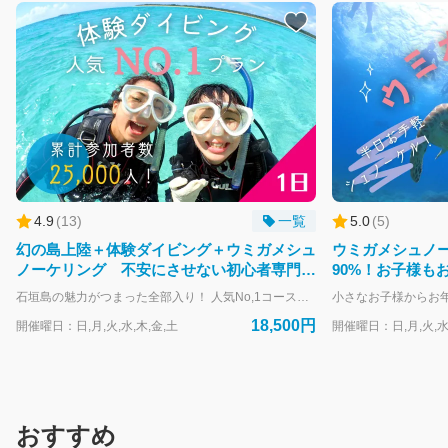
4.9
(
13
)
一覧
5.0
(
5
)
幻の島上陸＋体験ダイビング＋ウミガメシュ
ウミガメシュノ
ノーケリング 不安にさせない初心者専門ツ
90%！お子様も
アー＜写真無料プレゼント＞
の全力サポート
石垣島の魅力がつまった全部入り！ 人気No,1コース！ 竹富島と小浜島の中間に位置する有名な観光スポット「幻の島」への上陸と、国立公園に認定されている「石西礁湖」のポイントで体験ダイビングが行えます。 午後からはウミガメを狙って1日で石垣島の素敵な海をご案内していくコースです！ 石垣島の海を1日中感じたい方や、様々な海遊びに挑戦したい方、限られた1日で遊び尽くしたい方、大切な方との最高の時間を長く共有したい方に1番人気のある欲張り贅沢な1日コースになります！ ★ このコースのオススメ内容 ★ ・超人気の絶景スポット！幻の島へ上陸できます。 ・泳げなくても気軽に楽しめる。 ・海のポイントは国立公園にも指定されている日本国内最大のサンゴ礁「石西礁湖」です。 ・一日で体験ダイビングとシュノーケリングを体験できる。 ・複数のポイントを利用するので違った雰囲気のある海を満喫することができる。 ・海況やご予約状況により、1日コースならではの離島遠征で特別なポイントも！
18,500円
開催曜日：日,月,火,水,木,金,土
開催曜日：日,月,火,水
おすすめ