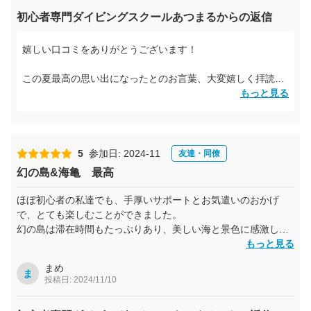
初心者専門ダイビングスクールあつまるからの返信
嬉しい口コミをありがとうございます！
この夏最高の思い出になったとのお言葉、大変嬉しく拝読い
たしました。
もっと見る
娘さんと船酔いで離脱されましたが、その後体調はいかがで
したでしょうか？ 午後からも参加してくれた息子さんには、
マンタやウミガメに会えたことが最高の思い出になったよう
5
参加日: 2024-11
友達・同僚
で、私たちも本当に嬉しいです。
幻の島&海亀 最高
1日楽しんでいただけたようで何よりです。皆様の最高の思
ほぼ初心者の私達でも、手厚いサポートとお気遣いのおかげ
い出作りのお手伝いができたこと、スタッフ一同心から感謝
で、とても楽しむことができました。
しております。
幻の島は滞在時間もたっぷりあり、美しい海と景色に感激しま
した。
もっと見る
また石垣島にいらっしゃる機会がありましたら、ぜひ遊びに
動くウミガメも見る事ができましたし、写真もたくさん撮って
いらしてください。心よりお待ちしております！
まめ
いただき本当にありがとうございました。
ま
投稿日: 2024/11/10
合同会社ダイビングスクールあつまる